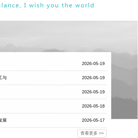
2026-05-19
工与
2026-05-19
2026-05-19
2026-05-18
发展
2026-05-17
查看更多 >>