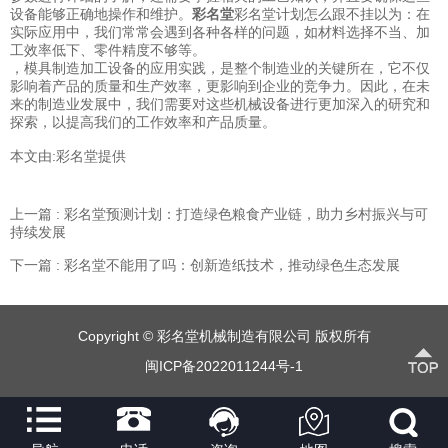
设备能够正确地操作和维护。
彩名堂
彩名堂计划怎么跟不挂以为：在
实际应用中，我们常常会遇到各种各样的问题，如材料选择不当、加
工效率低下、零件精度不够等。
，模具制造加工设备的应用实践，是整个制造业的关键所在，它不仅
影响着产品的质量和生产效率，更影响到企业的竞争力。因此，在未
来的制造业发展中，我们需要对这些机械设备进行更加深入的研究和
探索，以提高我们的工作效率和产品质量。
本文由:
彩名堂
提供
上一篇 : 彩名堂预测计划：打造绿色粮食产业链，助力乡村振兴与可
持续发展
下一篇 : 彩名堂不能用了吗：创新造纸技术，推动绿色生态发展
Copyright © 彩名堂机械制造有限公司 版权所有
闽ICP备2022011244号-1