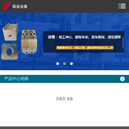
产品中心招商
共
0
页
0
条