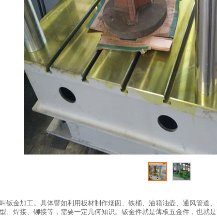
叫钣金加工。具体譬如利用板材制作烟囱、铁桶、油箱油壶、通风管道、
型、焊接、铆接等，需要一定几何知识。钣金件就是薄板五金件，也就是