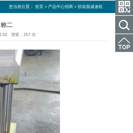
您当前位置：
首页
>
产品中心招商
>
软齿面减速机
名称二
1:02 浏览：
257 次