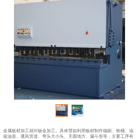
金属板材加工就叫钣金加工。具体譬如利用板材制作烟囱、铁桶、油
箱油壶、通风管道、弯头大小头、天圆地方、漏斗形等，主要工序有