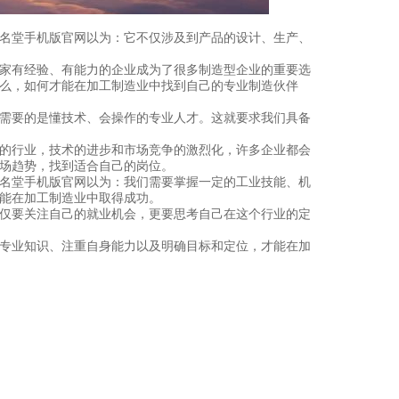
名堂手机版官网以为：它不仅涉及到产品的设计、生产、
家有经验、有能力的企业成为了很多制造型企业的重要选
么，如何才能在加工制造业中找到自己的专业制造伙伴
需要的是懂技术、会操作的专业人才。这就要求我们具备
的行业，技术的进步和市场竞争的激烈化，许多企业都会
场趋势，找到适合自己的岗位。
名堂手机版官网以为：我们需要掌握一定的工业技能、机
能在加工制造业中取得成功。
仅要关注自己的就业机会，更要思考自己在这个行业的定
专业知识、注重自身能力以及明确目标和定位，才能在加