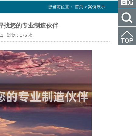
您当前位置：
首页
>
案例展示
寻找您的专业制造伙伴
:11 浏览：
175 次