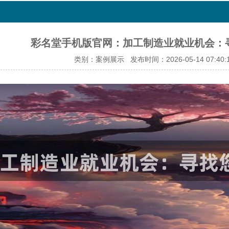
彩名堂手机版官网：加工制造业就业机会：
类别：案例展示 发布时间：2026-05-14 07:40