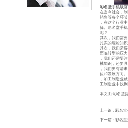
彩名堂手机版官
在当今社会，制
销售等各个环节
，在这个行业中
择。彩名堂手机
呢？
其次，我们需要
扎实的理论知识
其次，我们需要
面临转型的压力
，我们还需要注
械知识，还要具
，我们要有清晰
位和发展方向。
，加工制造业就
工制造业中找到
本文由:
彩名堂
上一篇 : 彩名
下一篇 : 彩