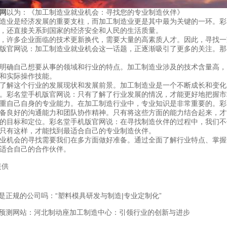
网
以为：《加工制造业就业机会：寻找您的专业制造伙伴》
造业是经济发展的重要支柱，而加工制造业更是其中最为关键的一环。彩
，还直接关系到国家的经济安全和人民的生活质量。
，许多企业面临的技术更新换代，需要大量的高素质人才。因此，寻找一
版官网说：加工制造业就业机会这一话题，正逐渐吸引了更多的关注。那
明确自己想要从事的领域和行业的特点。加工制造业涉及的技术含量高，
和实际操作技能。
了解这个行业的发展现状和发展前景。加工制造业是一个不断成长和变化
。彩名堂手机版官网说：只有了解了行业发展的情况，才能更好地把握市
重自己自身的专业能力。在加工制造行业中，专业知识是非常重要的。彩
备良好的沟通能力和团队协作精神。只有将这些方面的能力结合起来，才
的目标和定位。彩名堂手机版官网说：在寻找制造伙伴的过程中，我们不
只有这样，才能找到最适合自己的专业制造伙伴。
业机会的寻找需要我们在多方面做好准备。通过全面了解行业特点、掌握
适合自己的合作伙伴。
提供
堂是正规的公司吗：“塑料模具研发与制造|专业定制化”
名堂预测网站：河北制动座加工制造中心：引领行业的创新与进步